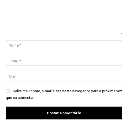
Comentário:
No
E-
mai
Sit
Salve meu nome, e-mail e site neste navegador para a próxima vez
que eu comentar.