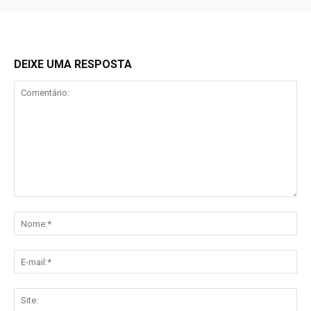
DEIXE UMA RESPOSTA
Comentário:
No
E-
mai
Sit