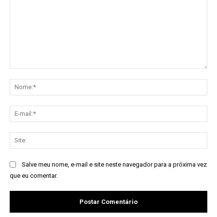
Comentário:
No
E-
mai
Sit
Salve meu nome, e-mail e site neste navegador para a próxima vez
que eu comentar.