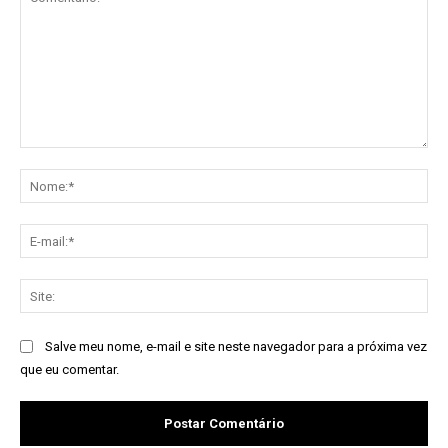
Comentário:
No
E-
mai
Sit
Salve meu nome, e-mail e site neste navegador para a próxima vez
que eu comentar.