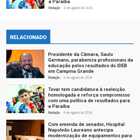
a Paraíba
Redação
-
6 de agosto de 2026
RELACIONADO
Presidente da Câmara, Saulo
Germano, parabeniza profissionais da
educação pelos resultados do IDEB
em Campina Grande
Redação
-
6 de agosto de 2026
Tovar tem candidatura à reeleição
homologada e reforça compromisso
com uma política de resultados para
a Paraíba
Redação
-
6 de agosto de 2026
Com emenda de senador, Hospital
Napoleão Laureano antecipa
modernização de equipamentos para