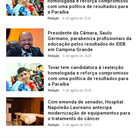
homologada e reforça compromisso
com uma política de resultados para
a Paraíba
Redação
-
6 de agosto de 2026
Presidente da Câmara, Saulo
Germano, parabeniza profissionais da
educação pelos resultados do IDEB
em Campina Grande
Redação
-
6 de agosto de 2026
Tovar tem candidatura à reeleição
homologada e reforça compromisso
com uma política de resultados para
a Paraíba
Redação
-
6 de agosto de 2026
Com emenda de senador, Hospital
Napoleão Laureano antecipa
modernização de equipamentos para
o tratamento do câncer
Redação
-
6 de agosto de 2026