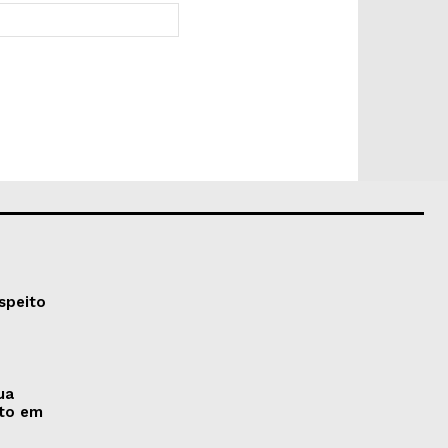
Site:
speito
ua
nto em