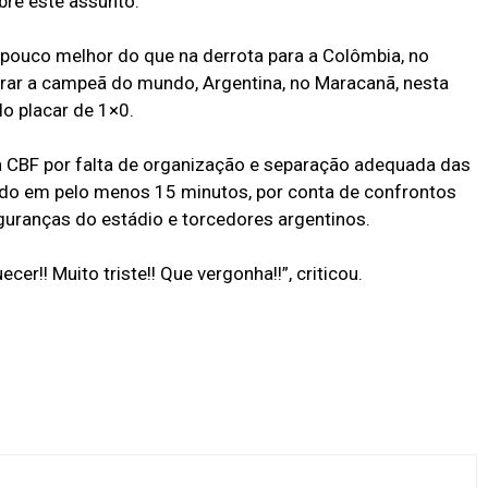
re este assunto.
pouco melhor do que na derrota para a Colômbia, no
gurar a campeã do mundo, Argentina, no Maracanã, nesta
elo placar de 1×0.
a CBF por falta de organização e separação adequada das
asado em pelo menos 15 minutos, por conta de confrontos
guranças do estádio e torcedores argentinos.
cer!! Muito triste!! Que vergonha!!”, criticou.