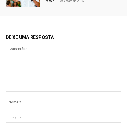
Redação
-
3 de agosto de 2026
DEIXE UMA RESPOSTA
Comentário:
No
E-
mai