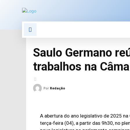
POLÍTICA
POLÍCIA
E
Saulo Germano reú
trabalhos na Câma
Por
Redação
A abertura do ano legislativo de 2025 n
terça-feira (04), a partir das 9h30, no pl