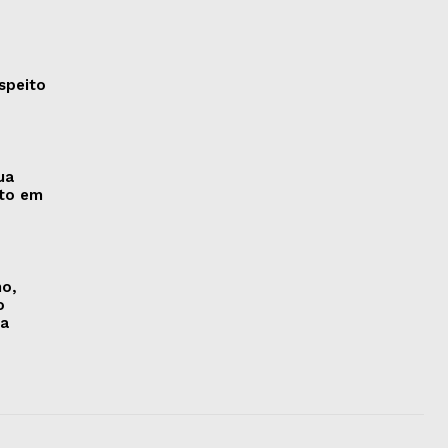
speito
ua
nto em
no,
o
na