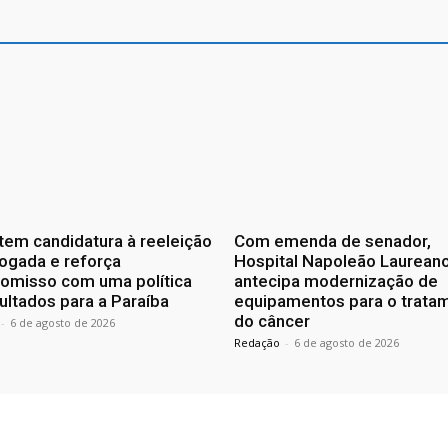
tem candidatura à reeleição
Com emenda de senador,
ogada e reforça
Hospital Napoleão Laurean
omisso com uma política
antecipa modernização de
ultados para a Paraíba
equipamentos para o trata
do câncer
-
6 de agosto de 2026
Redação
-
6 de agosto de 2026