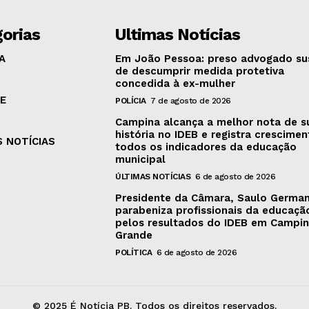
orias
Ultimas Notícias
A
Em João Pessoa: preso advogado su
de descumprir medida protetiva
concedida à ex-mulher
E
POLÍCIA
7 de agosto de 2026
Campina alcança a melhor nota de s
história no IDEB e registra crescime
S NOTÍCIAS
todos os indicadores da educação
municipal
ÚLTIMAS NOTÍCIAS
6 de agosto de 2026
Presidente da Câmara, Saulo Germa
parabeniza profissionais da educaçã
pelos resultados do IDEB em Campi
Grande
POLÍTICA
6 de agosto de 2026
© 2025 É Notícia PB. Todos os direitos reservados.