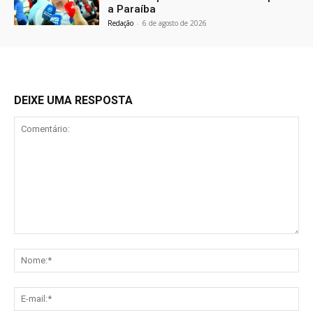
a Paraíba
Redação
-
6 de agosto de 2026
DEIXE UMA RESPOSTA
Comentário:
No
E-
mai