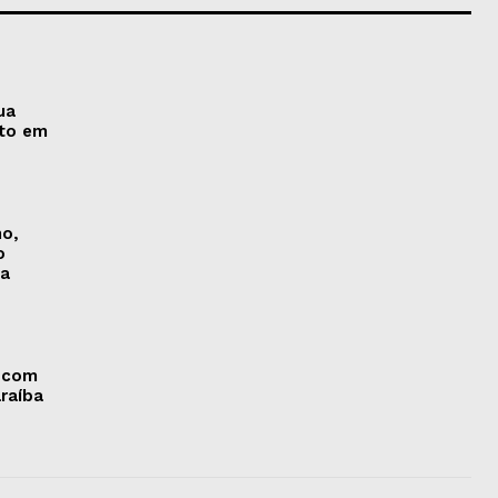
ua
nto em
no,
o
na
 com
araíba