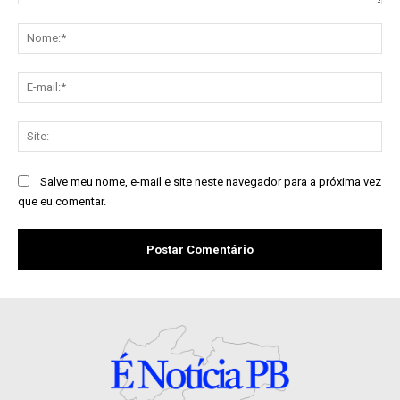
Comentário:
No
E-
mai
Sit
Salve meu nome, e-mail e site neste navegador para a próxima vez
que eu comentar.