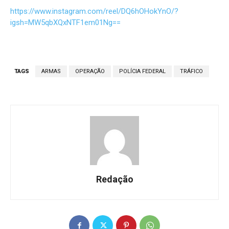
https://www.instagram.com/reel/DQ6hOHokYnO/?
igsh=MW5qbXQxNTF1em01Ng==
TAGS
ARMAS
OPERAÇÃO
POLÍCIA FEDERAL
TRÁFICO
Redação