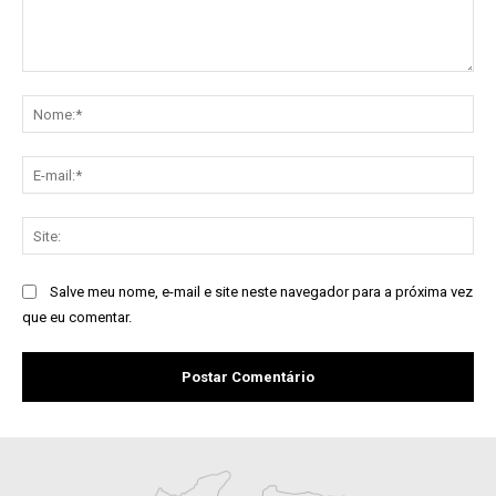
Comentário:
No
E-
mai
Sit
Salve meu nome, e-mail e site neste navegador para a próxima vez
que eu comentar.