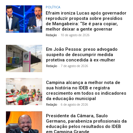
POLÍTICA
Efraim ironiza Lucas após governador
reproduzir proposta sobre presídios
de Mangabeira: “Se é para copiar,
melhor deixar a gente governar
Redação
-
10 de agosto de 2026
Em João Pessoa: preso advogado
suspeito de descumprir medida
protetiva concedida à ex-mulher
Redação
-
7 de agosto de 2026
Campina alcança a melhor nota de
sua história no IDEB e registra
crescimento em todos os indicadores
da educação municipal
Redação
-
6 de agosto de 2026
Presidente da Câmara, Saulo
Germano, parabeniza profissionais da
educação pelos resultados do IDEB
em Campina Grande