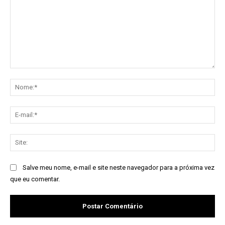
Comentário:
No
E-
mai
Sit
Salve meu nome, e-mail e site neste navegador para a próxima vez
que eu comentar.