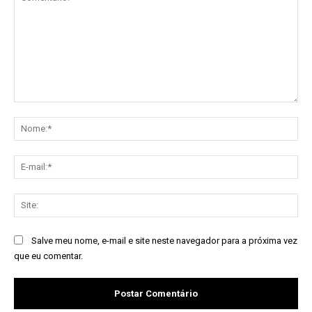
Comentário:
No
E-
mai
Sit
Salve meu nome, e-mail e site neste navegador para a próxima vez
que eu comentar.