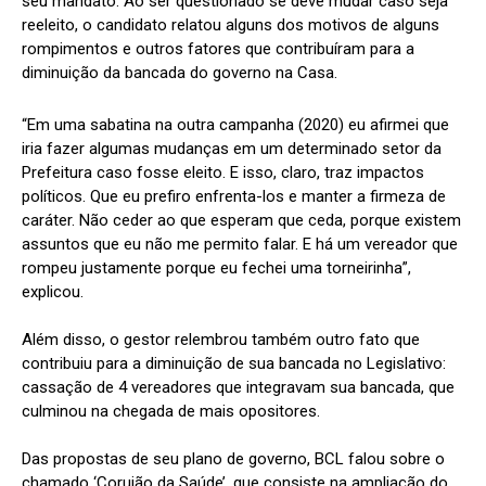
seu mandato. Ao ser questionado se deve mudar caso seja
reeleito, o candidato relatou alguns dos motivos de alguns
rompimentos e outros fatores que contribuíram para a
diminuição da bancada do governo na Casa.
“Em uma sabatina na outra campanha (2020) eu afirmei que
iria fazer algumas mudanças em um determinado setor da
Prefeitura caso fosse eleito. E isso, claro, traz impactos
políticos. Que eu prefiro enfrenta-los e manter a firmeza de
caráter. Não ceder ao que esperam que ceda, porque existem
assuntos que eu não me permito falar. E há um vereador que
rompeu justamente porque eu fechei uma torneirinha”,
explicou.
Além disso, o gestor relembrou também outro fato que
contribuiu para a diminuição de sua bancada no Legislativo:
cassação de 4 vereadores que integravam sua bancada, que
culminou na chegada de mais opositores.
Das propostas de seu plano de governo, BCL falou sobre o
chamado ‘Corujão da Saúde’, que consiste na ampliação do