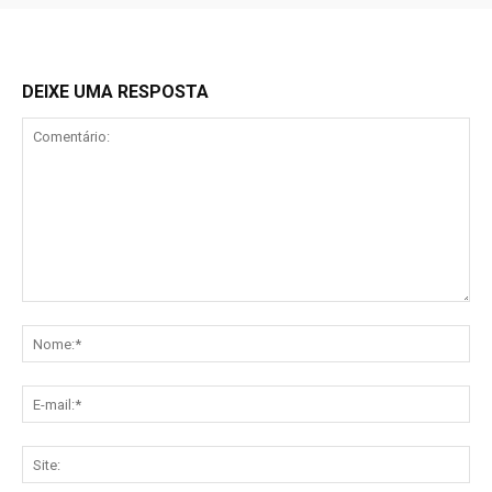
DEIXE UMA RESPOSTA
Comentário:
No
E-
mai
Sit