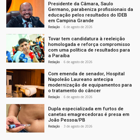
Presidente da Câmara, Saulo
Germano, parabeniza profissionais da
educação pelos resultados do IDEB
em Campina Grande
Redação
-
6 de agosto de 2026
Tovar tem candidatura à reeleição
homologada e reforça compromisso
com uma política de resultados para
a Paraíba
Redação
-
6 de agosto de 2026
Com emenda de senador, Hospital
Napoleão Laureano antecipa
modernização de equipamentos para
o tratamento do câncer
Redação
-
6 de agosto de 2026
Dupla especializada em furtos de
canetas emagrecedoras é presa em
João Pessoa/PB
Redação
-
3 de agosto de 2026