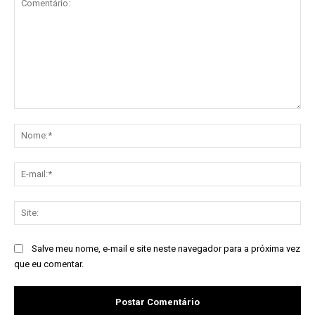
Comentário:
No
E-
mai
Sit
Salve meu nome, e-mail e site neste navegador para a próxima vez
que eu comentar.