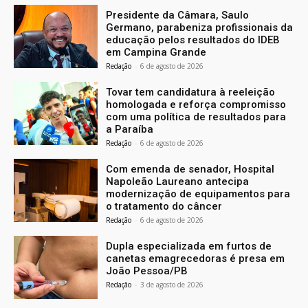
Presidente da Câmara, Saulo
Germano, parabeniza profissionais da
educação pelos resultados do IDEB
em Campina Grande
Redação
-
6 de agosto de 2026
Tovar tem candidatura à reeleição
homologada e reforça compromisso
com uma política de resultados para
a Paraíba
Redação
-
6 de agosto de 2026
Com emenda de senador, Hospital
Napoleão Laureano antecipa
modernização de equipamentos para
o tratamento do câncer
Redação
-
6 de agosto de 2026
Dupla especializada em furtos de
canetas emagrecedoras é presa em
João Pessoa/PB
Redação
-
3 de agosto de 2026