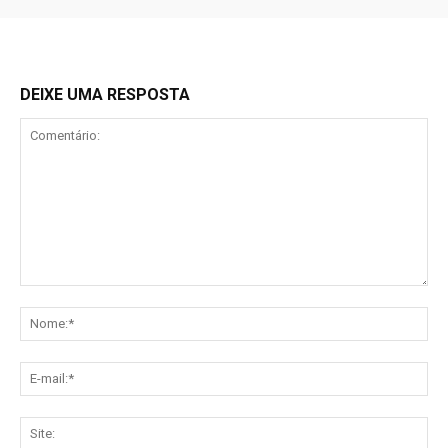
DEIXE UMA RESPOSTA
Comentário:
No
E-
mai
Sit