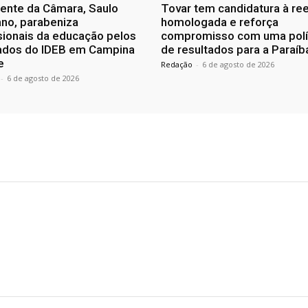
ente da Câmara, Saulo
Tovar tem candidatura à re
no, parabeniza
homologada e reforça
sionais da educação pelos
compromisso com uma polí
tados do IDEB em Campina
de resultados para a Paraíb
e
Redação
-
6 de agosto de 2026
-
6 de agosto de 2026