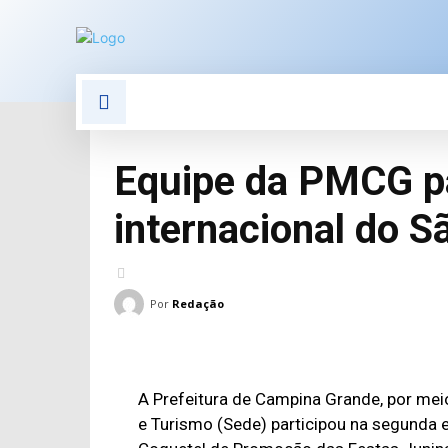
POLÍTICA
POLÍCIA
E
Equipe da PMCG pa
internacional do S
Por
Redação
A Prefeitura de Campina Grande, por me
e Turismo (Sede) participou na segunda e