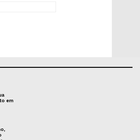
Site:
ua
nto em
no,
o