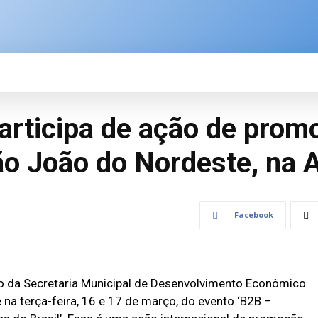
SPORTE
BRASIL
ÚLTIMAS NOTÍCIAS
M
rticipa de ação de prom
ão João do Nordeste, na 
Facebook
io da Secretaria Municipal de Desenvolvimento Econômico
 na terça-feira, 16 e 17 de março, do evento ‘B2B –