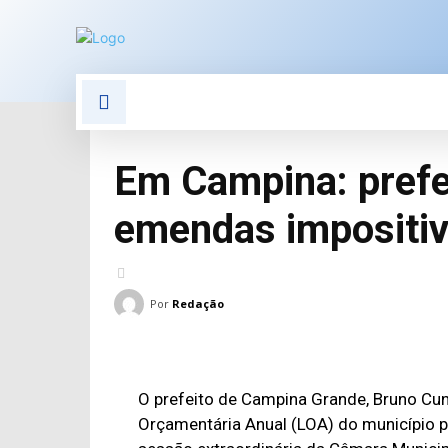
POLÍTICA
POLÍCIA
E
Em Campina: prefe
emendas impositiv
Por
Redação
O prefeito de Campina Grande, Bruno Cunh
Orçamentária Anual (LOA) do município pa