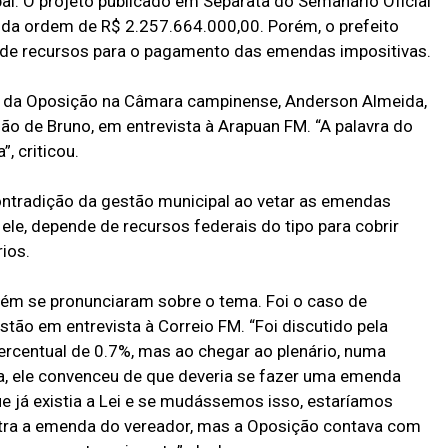
al. O projeto publicado em Separata do Semanário Oficial
 da ordem de R$ 2.257.664.000,00. Porém, o prefeito
va de recursos para o pagamento das emendas impositivas.
er da Oposição na Câmara campinense, Anderson Almeida,
são de Bruno, em entrevista à Arapuan FM. “A palavra do
, criticou.
tradição da gestão municipal ao vetar as emendas
ele, depende de recursos federais do tipo para cobrir
ios.
ém se pronunciaram sobre o tema. Foi o caso de
stão em entrevista à Correio FM. “Foi discutido pela
ercentual de 0.7%, mas ao chegar ao plenário, numa
ra, ele convenceu de que deveria se fazer uma emenda
e já existia a Lei e se mudássemos isso, estaríamos
tra a emenda do vereador, mas a Oposição contava com