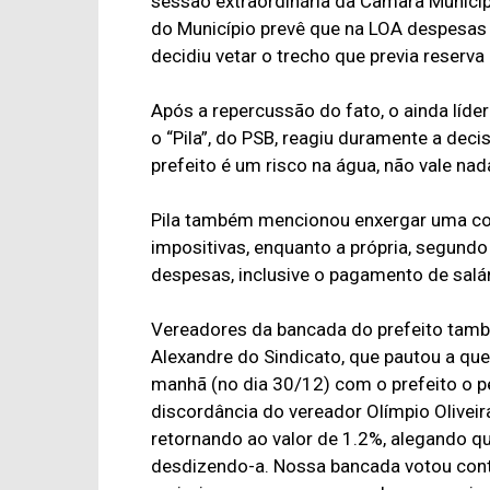
sessão extraordinária da Câmara Municip
do Município prevê que na LOA despesas
decidiu vetar o trecho que previa reser
Após a repercussão do fato, o ainda líd
o “Pila”, do PSB, reagiu duramente a deci
prefeito é um risco na água, não vale nada”
Pila também mencionou enxergar uma con
impositivas, enquanto a própria, segundo 
despesas, inclusive o pagamento de salár
Vereadores da bancada do prefeito tamb
Alexandre do Sindicato, que pautou a que
manhã (no dia 30/12) com o prefeito o p
discordância do vereador Olímpio Olivei
retornando ao valor de 1.2%, alegando qu
desdizendo-a. Nossa bancada votou con