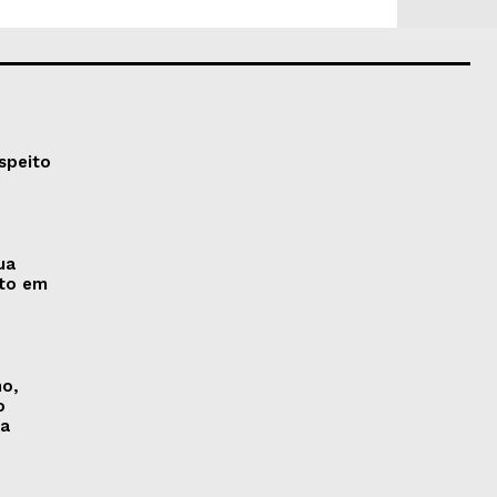
speito
ua
nto em
no,
o
na