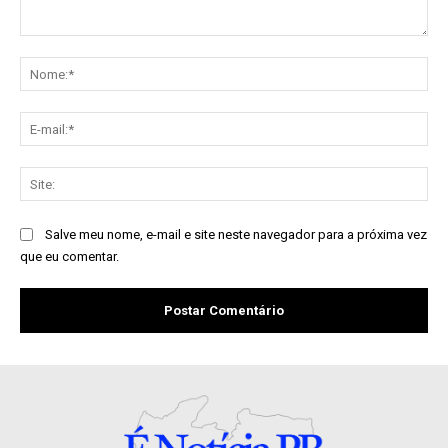
Comentário:
No
E-
mai
Sit
Salve meu nome, e-mail e site neste navegador para a próxima vez
que eu comentar.