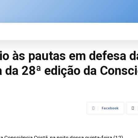
SPORTE
BRASIL
ÚLTIMAS NOTÍCIAS
M
io às pautas em defesa da
a da 28ª edição da Consci
Facebook
 Consciência Cristã, na noite dessa quinta-feira (12),