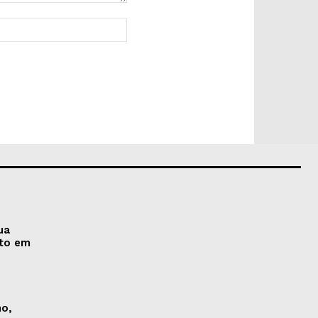
Site:
ua
nto em
no,