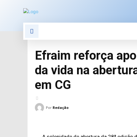
POLÍTICA
POLÍCIA
E
Efraim reforça apo
da vida na abertur
em CG
Por
Redação
A solenidade de abertura da 28ª edição da