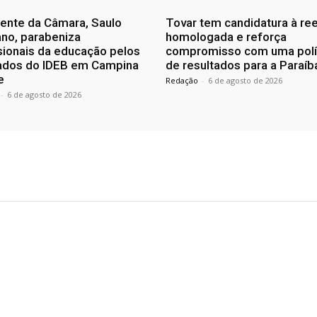
ente da Câmara, Saulo
Tovar tem candidatura à re
no, parabeniza
homologada e reforça
sionais da educação pelos
compromisso com uma polí
tados do IDEB em Campina
de resultados para a Paraíb
e
Redação
-
6 de agosto de 2026
-
6 de agosto de 2026