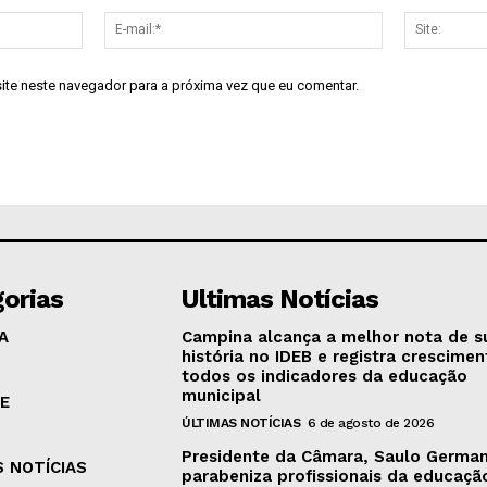
Nome:*
E-
mail:*
site neste navegador para a próxima vez que eu comentar.
orias
Ultimas Notícias
A
Campina alcança a melhor nota de s
história no IDEB e registra crescime
todos os indicadores da educação
municipal
E
ÚLTIMAS NOTÍCIAS
6 de agosto de 2026
Presidente da Câmara, Saulo Germa
S NOTÍCIAS
parabeniza profissionais da educaçã