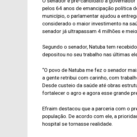
O senador e pré-candidato a governador
pelos 64 anos de emancipação política de
município, o parlamentar ajudou a entrega
considerado o maior investimento na sa
senador já ultrapassam 4 milhões e meio 
Segundo o senador, Natuba tem recebido 
depositou no seu trabalho nas últimas el
“O povo de Natuba me fez o senador mais 
a gente retribui com carinho, com traba
Desde custeio da saúde até obras estrut
fortalecer o agro e agora esse grande pre
Efraim destacou que a parceria com o pre
população. De acordo com ele, a priorida
hospital se tornasse realidade.