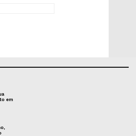
Site:
ua
nto em
no,
o