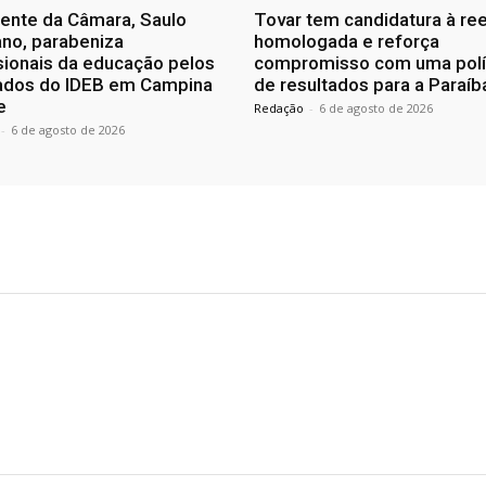
ente da Câmara, Saulo
Tovar tem candidatura à re
no, parabeniza
homologada e reforça
sionais da educação pelos
compromisso com uma polí
tados do IDEB em Campina
de resultados para a Paraíb
e
Redação
-
6 de agosto de 2026
-
6 de agosto de 2026