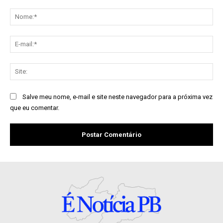
Comentário:
No
E-
mai
Sit
Salve meu nome, e-mail e site neste navegador para a próxima vez
que eu comentar.