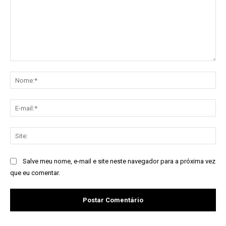
Comentário:
No
E-
mai
Sit
Salve meu nome, e-mail e site neste navegador para a próxima vez
que eu comentar.