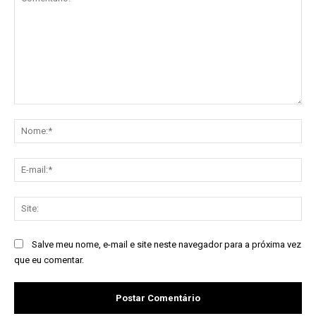
Comentário:
No
E-
mai
Sit
Salve meu nome, e-mail e site neste navegador para a próxima vez
que eu comentar.