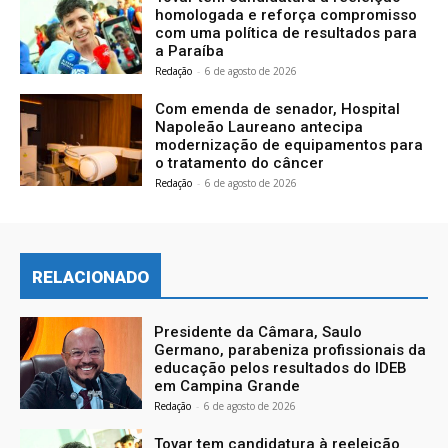
homologada e reforça compromisso
com uma política de resultados para
a Paraíba
Redação
-
6 de agosto de 2026
Com emenda de senador, Hospital
Napoleão Laureano antecipa
modernização de equipamentos para
o tratamento do câncer
Redação
-
6 de agosto de 2026
RELACIONADO
Presidente da Câmara, Saulo
Germano, parabeniza profissionais da
educação pelos resultados do IDEB
em Campina Grande
Redação
-
6 de agosto de 2026
Tovar tem candidatura à reeleição