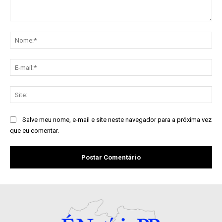
Comentário:
No
E-
mai
Sit
Salve meu nome, e-mail e site neste navegador para a próxima vez
que eu comentar.