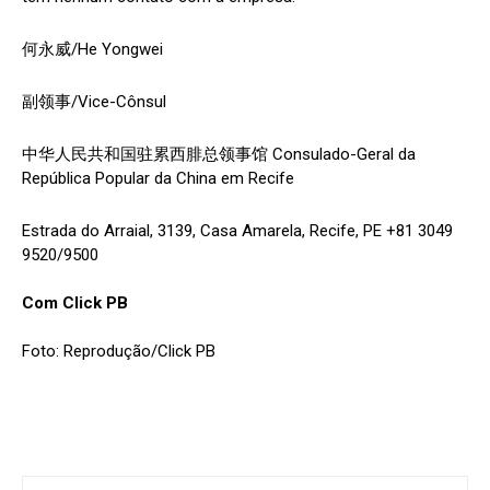
何永威/He Yongwei
副领事/Vice-Cônsul
中华人民共和国驻累西腓总领事馆 Consulado-Geral da
República Popular da China em Recife
Estrada do Arraial, 3139, Casa Amarela, Recife, PE +81 3049
9520/9500
Com Click PB
Foto: Reprodução/Click PB