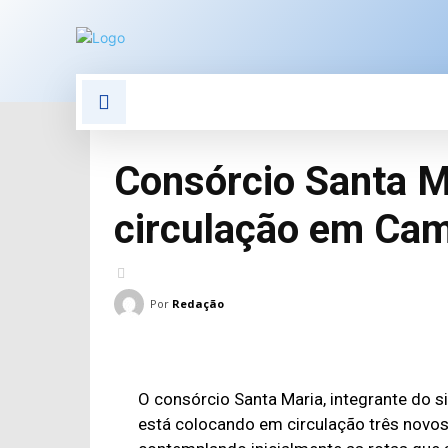
POLÍTICA
POLÍCIA
E
Consórcio Santa M
circulação em Ca
Por
Redação
O consórcio Santa Maria, integrante do s
está colocando em circulação três novos