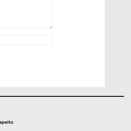
Site:
speito