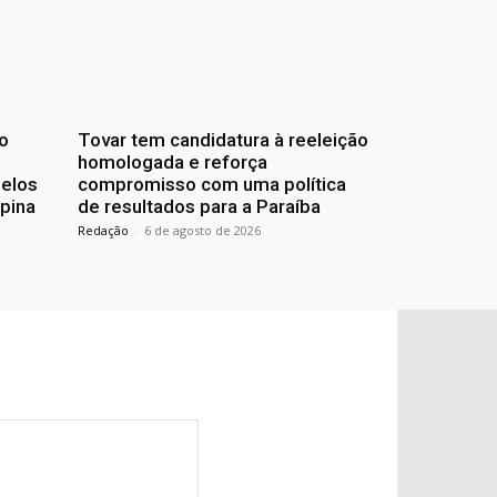
o
Tovar tem candidatura à reeleição
homologada e reforça
pelos
compromisso com uma política
pina
de resultados para a Paraíba
Redação
-
6 de agosto de 2026