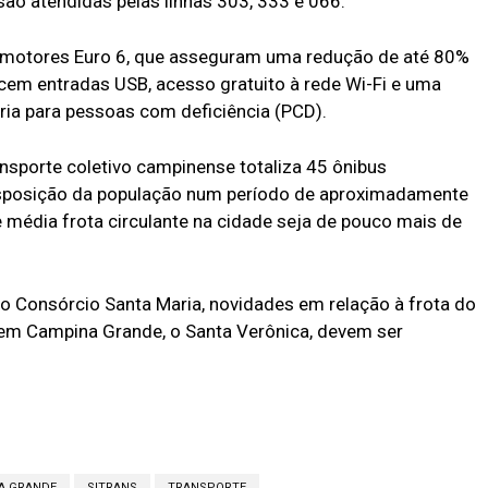
ão atendidas pelas linhas 303, 333 e 066.
 motores Euro 6, que asseguram uma redução de até 80%
em entradas USB, acesso gratuito à rede Wi-Fi e uma
ria para pessoas com deficiência (PCD).
nsporte coletivo campinense totaliza 45 ônibus
isposição da população num período de aproximadamente
média frota circulante na cidade seja de pouco mais de
 Consórcio Santa Maria, novidades em relação à frota do
em Campina Grande, o Santa Verônica, devem ser
A GRANDE
SITRANS
TRANSPORTE