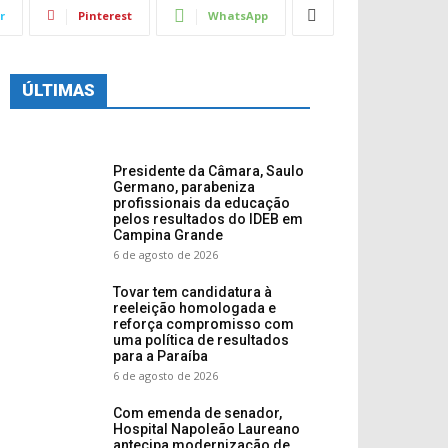
r
Pinterest
WhatsApp
ÚLTIMAS
Presidente da Câmara, Saulo
Germano, parabeniza
profissionais da educação
pelos resultados do IDEB em
Campina Grande
6 de agosto de 2026
Tovar tem candidatura à
reeleição homologada e
reforça compromisso com
uma política de resultados
para a Paraíba
6 de agosto de 2026
Com emenda de senador,
Hospital Napoleão Laureano
antecipa modernização de