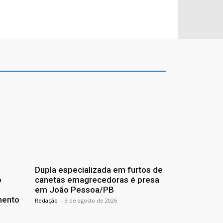
Dupla especializada em furtos de
o
canetas emagrecedoras é presa
em João Pessoa/PB
mento
Redação
-
3 de agosto de 2026