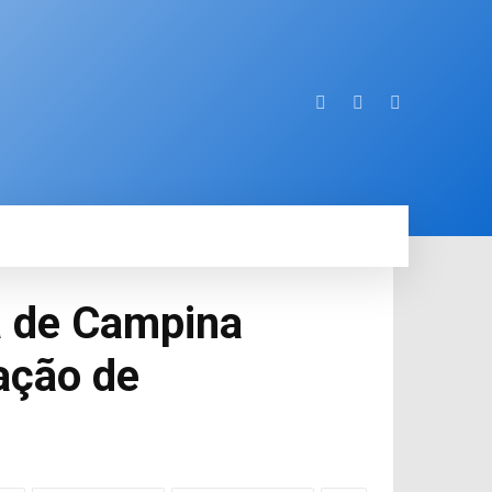
ORE
a de Campina
ação de