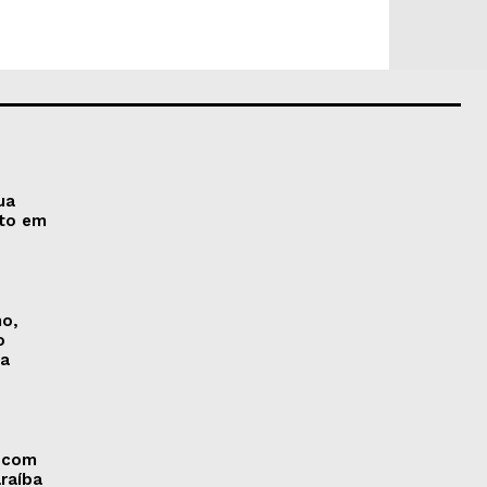
ua
nto em
no,
o
na
 com
araíba