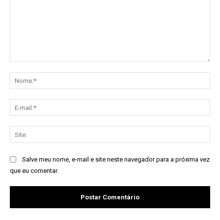
Comentário:
No
E-
mai
Sit
Salve meu nome, e-mail e site neste navegador para a próxima vez
que eu comentar.