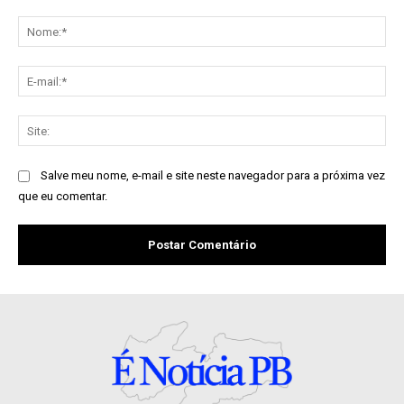
Comentário:
No
E-
mai
Sit
Salve meu nome, e-mail e site neste navegador para a próxima vez
que eu comentar.