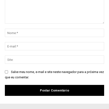
Comentário:
No
E-
mai
Sit
Salve meu nome, e-mail e site neste navegador para a próxima vez
que eu comentar.