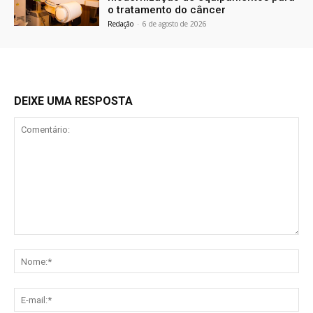
o tratamento do câncer
Redação
-
6 de agosto de 2026
DEIXE UMA RESPOSTA
Comentário:
No
E-
mai