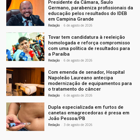
Presidente da Câmara, Saulo
Germano, parabeniza profissionais da
educação pelos resultados do IDEB
em Campina Grande
Redação
-
6 de agosto de 2026
Tovar tem candidatura à reeleição
homologada e reforça compromisso
com uma política de resultados para
a Paraíba
Redação
-
6 de agosto de 2026
Com emenda de senador, Hospital
Napoleão Laureano antecipa
modernização de equipamentos para
o tratamento do câncer
Redação
-
6 de agosto de 2026
Dupla especializada em furtos de
canetas emagrecedoras é presa em
João Pessoa/PB
Redação
-
3 de agosto de 2026