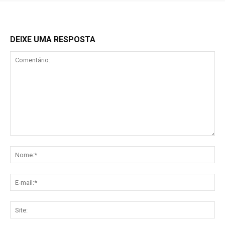
DEIXE UMA RESPOSTA
Comentário:
No
E-
mai
Sit