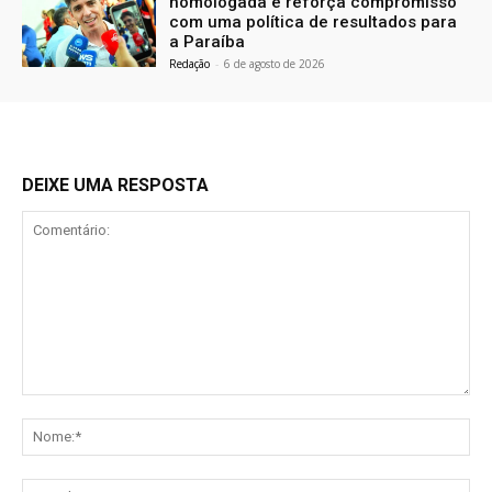
homologada e reforça compromisso
com uma política de resultados para
a Paraíba
Redação
-
6 de agosto de 2026
DEIXE UMA RESPOSTA
Comentário:
No
E-