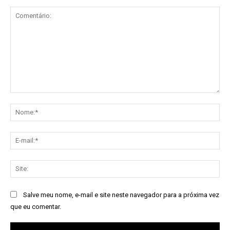
Comentário:
No
E-
mai
Sit
Salve meu nome, e-mail e site neste navegador para a próxima vez
que eu comentar.