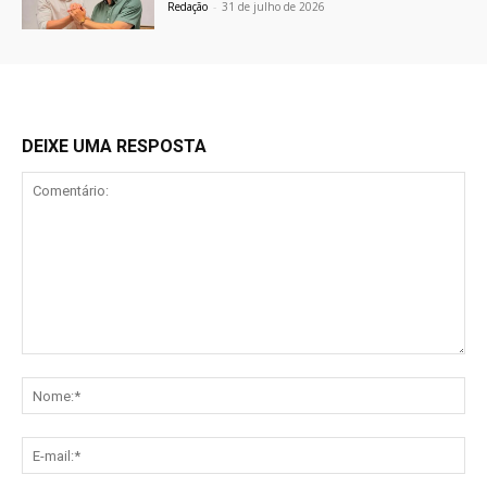
Redação
-
31 de julho de 2026
DEIXE UMA RESPOSTA
Comentário:
No
E-
mai