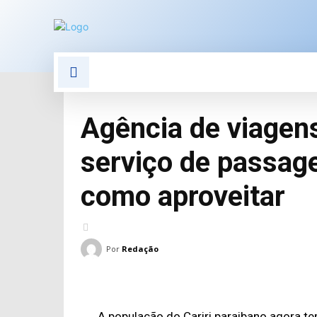
POLÍTICA
POLÍCIA
E
Agência de viagens
serviço de passag
como aproveitar
Por
Redação
A população do Cariri paraibano agora 