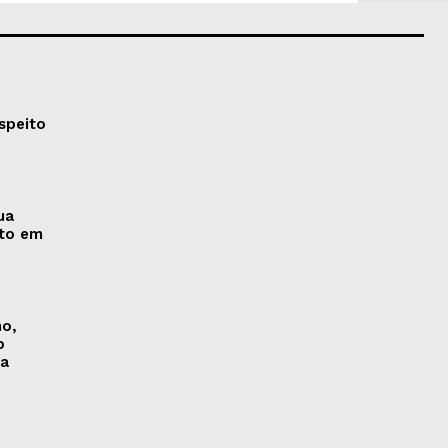
speito
ua
nto em
no,
o
na