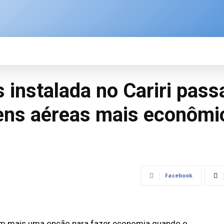
SPORTE
BRASIL
ÚLTIMAS NOTÍCIAS
M
 instalada no Cariri pass
ens aéreas mais econômic
Facebook
tem mais uma opção para fazer economia quando o