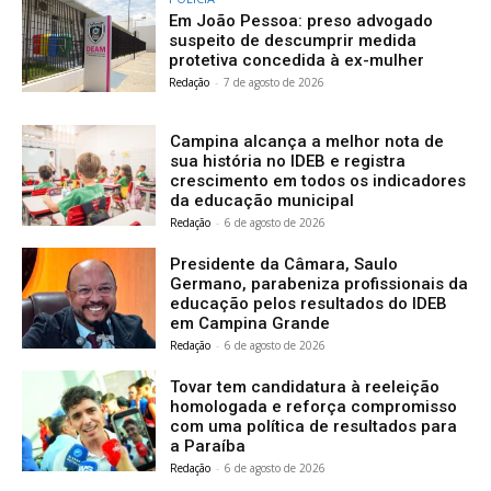
Em João Pessoa: preso advogado
suspeito de descumprir medida
protetiva concedida à ex-mulher
Redação
-
7 de agosto de 2026
Campina alcança a melhor nota de
sua história no IDEB e registra
crescimento em todos os indicadores
da educação municipal
Redação
-
6 de agosto de 2026
Presidente da Câmara, Saulo
Germano, parabeniza profissionais da
educação pelos resultados do IDEB
em Campina Grande
Redação
-
6 de agosto de 2026
Tovar tem candidatura à reeleição
homologada e reforça compromisso
com uma política de resultados para
a Paraíba
Redação
-
6 de agosto de 2026