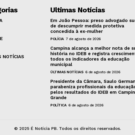
orias
Ultimas Notícias
A
Em João Pessoa: preso advogado su
de descumprir medida protetiva
concedida à ex-mulher
E
POLÍCIA
7 de agosto de 2026
Campina alcança a melhor nota de s
história no IDEB e registra crescime
S NOTÍCIAS
todos os indicadores da educação
municipal
ÚLTIMAS NOTÍCIAS
6 de agosto de 2026
Presidente da Câmara, Saulo Germa
parabeniza profissionais da educaçã
pelos resultados do IDEB em Campi
Grande
POLÍTICA
6 de agosto de 2026
© 2025 É Notícia PB. Todos os direitos reservados.