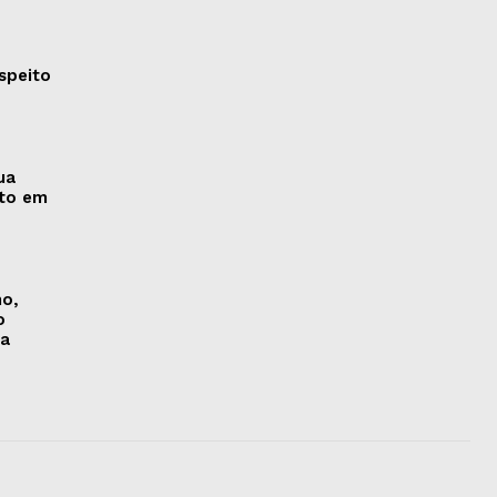
speito
ua
nto em
no,
o
na