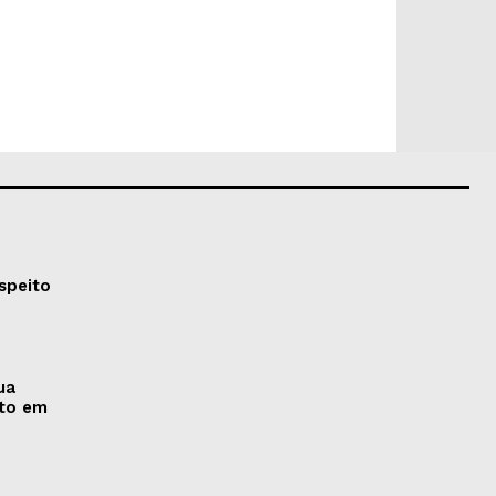
speito
ua
nto em