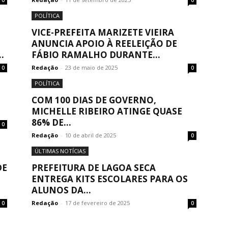
0
0
POLÍTICA
VICE-PREFEITA MARIZETE VIEIRA
ANUNCIA APOIO À REELEIÇÃO DE
.
FÁBIO RAMALHO DURANTE...
Redação
-
23 de maio de 2025
0
0
POLÍTICA
COM 100 DIAS DE GOVERNO,
MICHELLE RIBEIRO ATINGE QUASE
86% DE...
0
Redação
-
10 de abril de 2025
0
ÚLTIMAS NOTÍCIAS
DE
PREFEITURA DE LAGOA SECA
ENTREGA KITS ESCOLARES PARA OS
ALUNOS DA...
Redação
-
17 de fevereiro de 2025
0
0