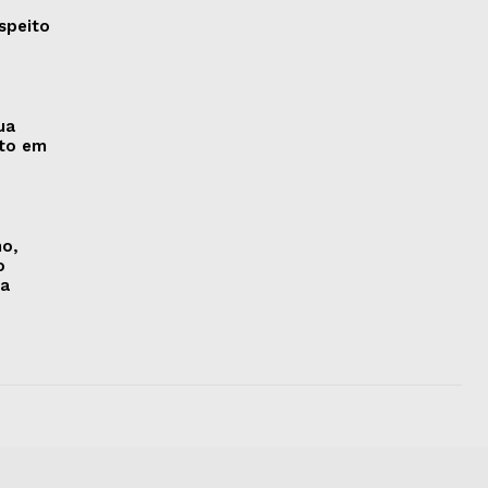
speito
ua
nto em
no,
o
na